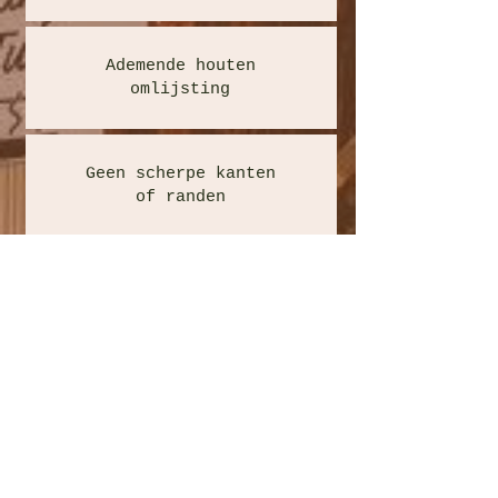
Ademende houten
omlijsting
Geen scherpe kanten
of randen
...
Aanbod hottub
kopen Diksmuide