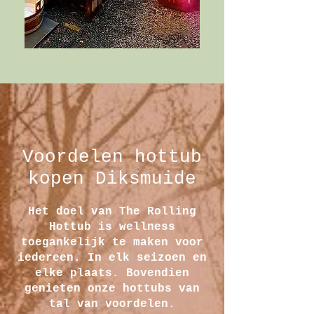
Voordelen hottub
kopen Diksmuide
Het doel van The Rolling
Hottub is wellness
toegankelijk te maken voor
iedereen. In elk seizoen en
elke plaats. Bovendien
genieten onze hottubs van
tal van voordelen.